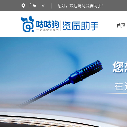
广东
您好，欢迎访问资质助手！
全国
广东
广西
云南
首页
湖北
江苏
四川
陕西
海南
河南
贵州
西藏
江西
山东