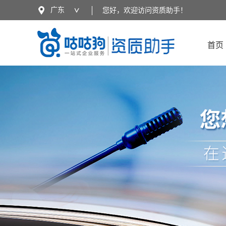
广东
您好，欢迎访问资质助手！
全国
广东
广西
云南
首页
湖北
江苏
四川
陕西
海南
河南
贵州
西藏
江西
山东